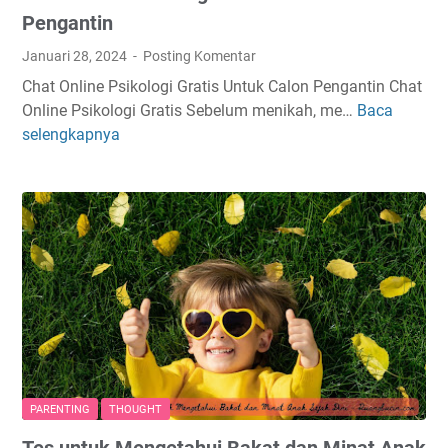
Pengantin
Januari 28, 2024
Posting Komentar
Chat Online Psikologi Gratis Untuk Calon Pengantin Chat
Online Psikologi Gratis Sebelum menikah, me…
Baca
C
selengkapnya
h
a
t
O
n
l
i
n
e
P
s
i
PARENTING
THOUGHT
k
Tes untuk Mengetahui Bakat dan Minat Anak