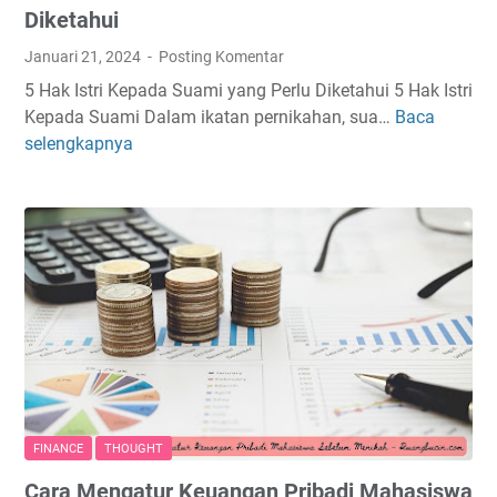
h
m
Diketahui
a
i
Januari 21, 2024
Posting Komentar
k
?
5 Hak Istri Kepada Suami yang Perlu Diketahui 5 Hak Istri
T
Kepada Suami Dalam ikatan pernikahan, sua…
Baca
5
a
selengkapnya
H
h
a
u
k
U
I
a
s
n
t
g
r
S
i
u
K
a
e
m
p
i
a
M
FINANCE
THOUGHT
d
e
Cara Mengatur Keuangan Pribadi Mahasiswa
a
n