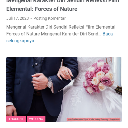
Mengenal Karakter Diri Sendiri Refleksi Film
e
t
u
a
Elemental: Forces of Nature
a
h
Juli 17, 2023
Posting Komentar
n
u
Mengenal Karakter Diri Sendiri Refleksi Film Elemental
g
i
Forces of Nature Mengenal Karakter Diri Send…
Baca
M
a
selengkapnya
e
n
n
P
g
r
e
i
n
b
a
a
l
d
K
i
a
M
r
a
a
h
k
a
THOUGHT
WEDDING
t
s