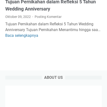
Tujuan Pernikahan dalam Refleksi 5 Tahun
e
i
r
s
Wedding Anniversary
D
w
Oktober 09, 2022
Posting Komentar
i
a
Tujuan Pernikahan dalam Refleksi 5 Tahun Wedding
r
S
Anniversary Tujuan Pernikahan Menantimu hingga saa…
i
e
Baca selengkapnya
T
S
b
u
e
e
j
n
l
u
d
u
a
i
m
n
r
M
P
i
e
e
R
n
ABOUT US
r
e
i
n
f
k
i
l
a
k
e
h
a
k