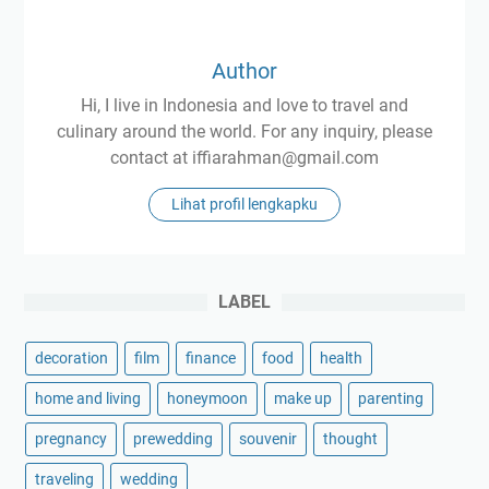
h
s
a
i
n
Author
F
d
i
Hi, I live in Indonesia and love to travel and
a
l
culinary around the world. For any inquiry, please
l
m
contact at iffiarahman@gmail.com
a
E
m
l
Lihat profil lengkapku
R
e
e
m
f
e
LABEL
l
n
e
t
k
a
decoration
film
finance
food
health
s
l
home and living
honeymoon
make up
parenting
i
:
5
F
pregnancy
prewedding
souvenir
thought
T
o
traveling
wedding
a