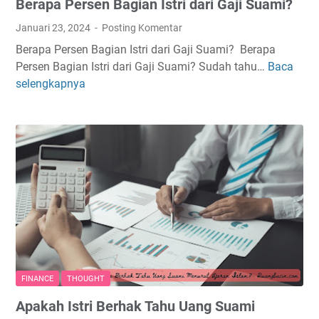
Berapa Persen Bagian Istri dari Gaji Suami?
t
o
a
n
Januari 23, 2024
Posting Komentar
h
P
Berapa Persen Bagian Istri dari Gaji Suami? Berapa
u
e
Persen Bagian Istri dari Gaji Suami? Sudah tahu…
Baca
B
i
n
selengkapnya
e
B
g
r
a
a
a
k
n
p
a
t
a
t
i
P
d
n
e
a
r
n
s
M
e
i
n
n
B
a
FINANCE
THOUGHT
a
t
Apakah Istri Berhak Tahu Uang Suami
g
A