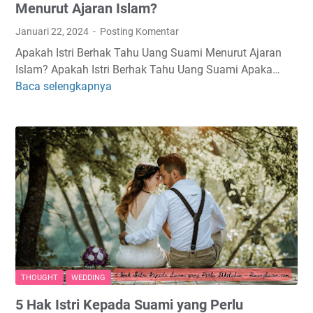
i
Menurut Ajaran Islam?
n
a
a
Januari 22, 2024
Posting Komentar
n
k
Apakah Istri Berhak Tahu Uang Suami Menurut Ajaran
I
S
Islam? Apakah Istri Berhak Tahu Uang Suami Apaka…
s
e
Baca selengkapnya
A
t
j
p
r
a
a
i
k
k
d
D
a
a
i
h
r
n
I
i
i
s
G
t
a
r
j
i
i
B
S
THOUGHT
WEDDING
e
u
5 Hak Istri Kepada Suami yang Perlu
r
a