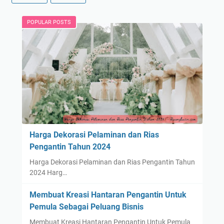
r
h
c
u
POPULAR POSTS
e
n
s
W
o
e
f
d
N
d
a
i
t
n
u
g
r
A
e
Harga Dekorasi Pelaminan dan Rias
n
Pengantin Tahun 2024
n
Harga Dekorasi Pelaminan dan Rias Pengantin Tahun
i
2024 Harg…
v
e
Membuat Kreasi Hantaran Pengantin Untuk
r
Pemula Sebagai Peluang Bisnis
s
Membuat Kreasi Hantaran Pengantin Untuk Pemula