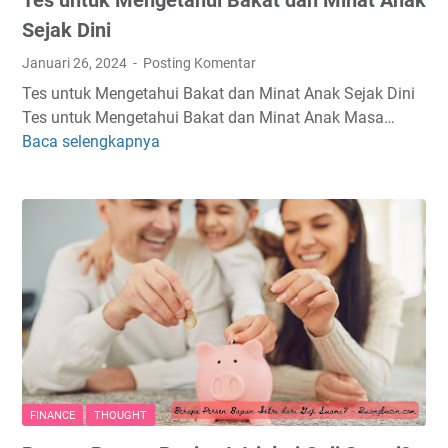
o
l
Sejak Dini
o
Januari 26, 2024
Posting Komentar
g
Tes untuk Mengetahui Bakat dan Minat Anak Sejak Dini
i
Tes untuk Mengetahui Bakat dan Minat Anak Masa…
G
Baca selengkapnya
T
r
e
a
s
t
u
i
n
s
t
U
u
n
k
t
M
u
e
k
n
C
g
a
FINANCE
THOUGHT
e
l