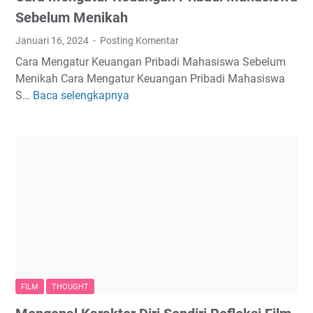
S
u
Sebelum Menikah
u
r
Januari 16, 2024
Posting Komentar
a
u
Cara Mengatur Keuangan Pribadi Mahasiswa Sebelum
m
t
Menikah Cara Mengatur Keuangan Pribadi Mahasiswa
i
A
S…
Baca selengkapnya
C
y
j
a
a
a
r
n
r
a
g
a
M
P
n
e
e
I
n
r
s
g
l
l
a
u
a
t
D
m
u
i
?
r
k
FILM
THOUGHT
K
e