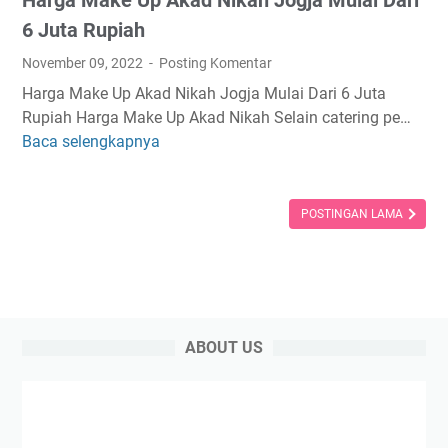
l
o
6 Juta Rupiah
w
November 09, 2022
Posting Komentar
i
Harga Make Up Akad Nikah Jogja Mulai Dari 6 Juta
n
Rupiah Harga Make Up Akad Nikah Selain catering pe…
g
Baca selengkapnya
H
u
a
n
r
t
g
POSTINGAN LAMA
u
a
k
M
L
a
o
k
o
e
k
ABOUT US
U
I
p
n
A
t
k
i