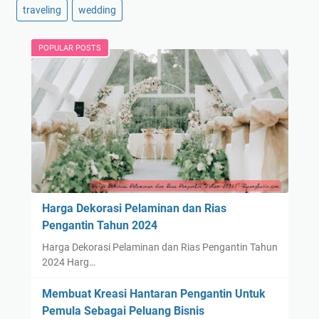
traveling
wedding
r
i
6
POPULAR POSTS
J
u
t
a
R
u
p
i
a
Harga Dekorasi Pelaminan dan Rias
h
Pengantin Tahun 2024
Harga Dekorasi Pelaminan dan Rias Pengantin Tahun
2024 Harg…
Membuat Kreasi Hantaran Pengantin Untuk
Pemula Sebagai Peluang Bisnis