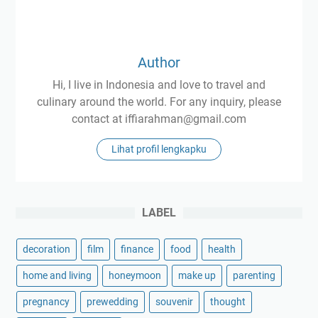
a
m
d
a
N
t
i
e
Author
k
W
Hi, I live in Indonesia and love to travel and
a
e
culinary around the world. For any inquiry, please
h
d
contact at iffiarahman@gmail.com
J
d
o
i
Lihat profil lengkapku
g
n
j
g
a
M
LABEL
u
l
decoration
film
finance
food
health
a
home and living
honeymoon
make up
parenting
i
D
pregnancy
prewedding
souvenir
thought
a