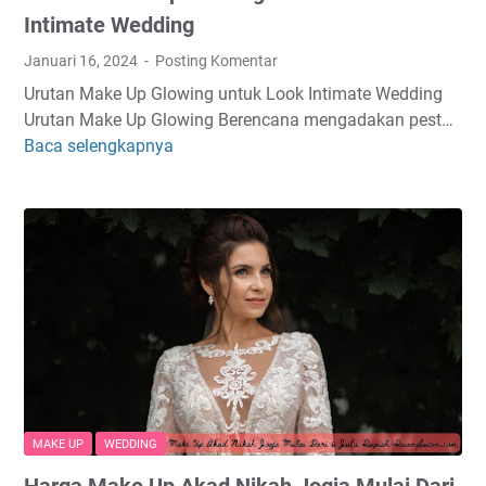
Intimate Wedding
Januari 16, 2024
Posting Komentar
Urutan Make Up Glowing untuk Look Intimate Wedding
Urutan Make Up Glowing Berencana mengadakan pest…
Baca selengkapnya
U
r
u
t
a
n
M
a
k
e
U
p
MAKE UP
WEDDING
G
Harga Make Up Akad Nikah Jogja Mulai Dari